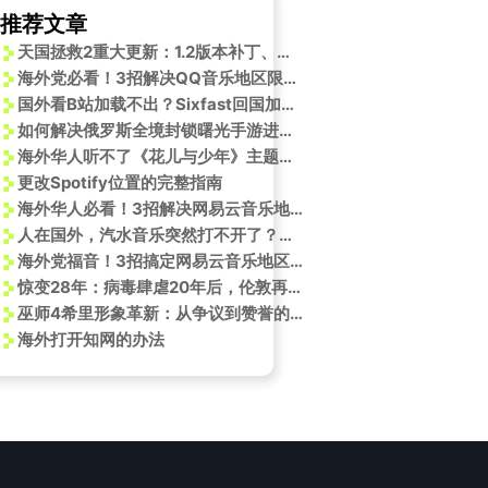
推荐文章
天国拯救2重大更新：1.2版本补丁、免费DLC及模组支持上线
海外党必看！3招解决QQ音乐地区限制，轻松追时代少年团新歌
国外看B站加载不出？Sixfast回国加速器助你畅享丝滑体验
如何解决俄罗斯全境封锁曙光手游进不去？
海外华人听不了《花儿与少年》主题曲？3个方法帮你破解汽水音乐限制
更改Spotify位置的完整指南
海外华人必看！3招解决网易云音乐地区限制，傅菁新歌《她他》不再错过
人在国外，汽水音乐突然打不开了？别急，这招亲测有效！
海外党福音！3招搞定网易云音乐地区限制，FKA twigs新专辑畅听无阻
惊变28年：病毒肆虐20年后，伦敦再度沦陷？
巫师4希里形象革新：从争议到赞誉的蜕变之路
海外打开知网的办法