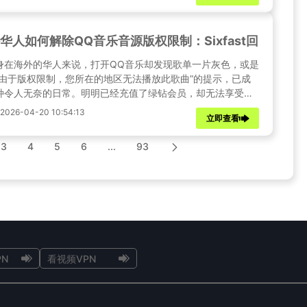
华人如何解除QQ音乐音源版权限制：Sixfast回国影音
身在海外的华人来说，打开QQ音乐却发现歌单一片灰色，或是
“由于版权限制，您所在的地区无法播放此歌曲”的提示，已成
种令人无奈的日常。明明已经充值了绿钻会员，却无法享受完
曲库服务，这种体验确实让人沮丧。本文将深入剖析QQ音乐海
026-04-20 10:54:13
立即查看
权限制的形成机制，并详细介绍如何通过Sixfast回国影音加速
等专业方案，帮助海外华人重新找回耳机里的家乡旋律。
3
4
5
6
...
93
N
看视频VPN