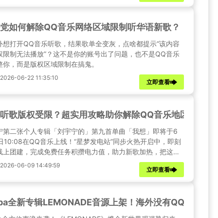
法！
党如何解除QQ音乐网络区域限制听华语新歌？
外想打开QQ音乐听歌，结果歌单全变灰，点啥都提示“该内容
权限制无法播放”？这不是你的账号出了问题，也不是QQ音乐
整你，而是版权区域限制在搞鬼。
26-06-22 11:35:10
立即查看
听歌版权受限？超实用攻略助你解除QQ音乐地区限制，
宁第二张个人专辑「刘宇宁的」第九首单曲「我想」即将于6
日10:08在QQ音乐上线！“星梦发电站”同步火热开启中，即刻
线上团建，完成免费任务积攒电力值，助力新歌加热，把这份
传递给更多人！快来为他发电吧！国外粉丝也别着急，超简单
026-06-09 14:49:59
立即查看
助力海外党参与活动！
spa全新专辑LEMONADE音源上架！海外没有QQ音乐