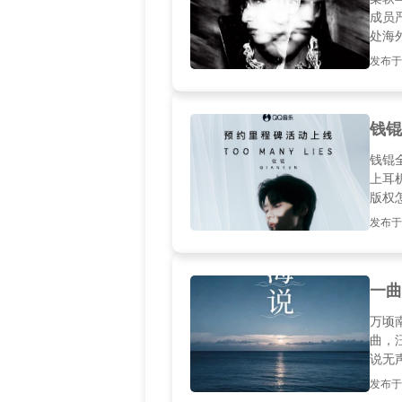
成员严
处海
挡在
发布于2
松听
钱锟
钱锟全
上耳
版权
发布于20
一曲
万顷
曲，
说无
声承
发布于20
敬每