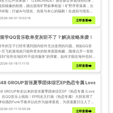
spa全方位声浪来袭！《LEMONADE》携全新世界观强势归来，
虚拟镜像的桎梏，跳出固有旷野叙事框架！旷野序章落幕，次
界碎裂；打破AI与现实、伪装与本心的隔阂！在虚拟与现实的
里，找回最本真的自我~出国留学再也无法收听QQ音乐新歌？
26-06-01 10:02:16
立即查看
解除QQ音乐海外音源版权限制，品味全新aespa！
留学QQ音乐歌单变灰听不了？解决攻略来袭！
留学的宝子们经常遇到国内软件无法使用的问题。例如QQ音
一旦飞机落地就只能和变灰的歌单面面相觑，随便点开一首歌
看到“你所在地区咋不提供服务”的弹窗。如何才能在海外也轻
用QQ音乐呢？方法如下！
26-05-18 11:11:10
立即查看
H48 GROUP首张夏季团体综艺EP热恋专属 Love Ve
48 GROUP有史以来的首张夏季团体综艺EP《热恋专属 (Love
r.)》在QQ音乐上线啦！EP同名主打曲《热恋专属》大胆采用了
律动感的Funk节奏并以此作为旋律基底，为浪漫夏日注入了热
雀跃心跳！海外用户听不了QQ音乐新歌？试试这个方法吧~
26-05-11 10:55:36
立即查看