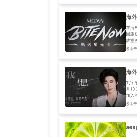
个方
海外
在海
因版
故意
发布于20
海外
刘宇
月10
加入
浪漫
发布于2
攻略
ae