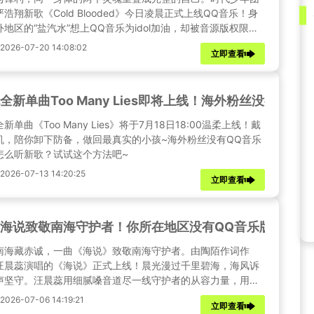
浩翔新歌《Cold Blooded》今日凌晨正式上线QQ音乐！身
外地区的“盐汽水”想上QQ音乐为idol加油，却被音源版权限制
门外怎么办？一招教你轻松绕开QQ音乐海外地区版权限制，轻
026-07-20 14:08:02
立即查看
新歌！
全新单曲Too Many Lies即将上线！海外粉丝没有Q
新单曲《Too Many Lies》将于7月18日18:00温柔上线！戴
机，陪你卸下防备，做回最真实的小孩~海外粉丝没有QQ音乐
怎么听新歌？试试这个方法吧~
26-07-13 14:20:25
立即查看
海说致敬南海守护者！你所在地区没有QQ音乐版权？一
南海藏赤诚，一曲《海说》致敬南海守护者。由陶陌作词作
汪晨蕊演唱的《海说》正式上线！晨光漫过千里碧海，海风诉
声坚守。汪晨蕊用细腻嗓音道尽一线守护者的从容力量，用歌
载滚烫的家国情怀！一起聆听这首属于三沙的浪漫与担当，致
26-07-06 14:19:21
立即查看
一位蓝色疆土的守望者~你所在地区没有QQ音乐版权？试试这