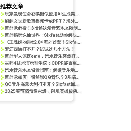
推荐文章
玩家发现使命召唤疑似使用AI生成美术资源引争议
刷到文夫新歌直播却卡成PPT？海外党这招让网速瞬间起飞
海外党必看！3招解决爱奇艺地区限制，轻松追剧听歌无压力
海外畅玩诛仙世界：Sixfast助你解决连接难题
Q音乐版权怎么听歌？
《王胜娚<娚妆2.0>海外首发！Sixfast一键解锁网易云音乐新歌》
梦幻西游打不开？试试这几个方法！
海外华人深夜emo，汽水音乐突然打不开？别急，这3个方法亲测有效
巫师4技术演示引争议：CDPR能否重获玩家信任？
汽水音乐地区设置指南：解锁音乐地域限制
海外党如何一键解锁QQ音乐？3步搞定闵智云新专辑《Pink, then grey》无限制收听！
QQ音乐在意大利打不开？Sixfast回国加速器帮你解决！
2025春节档预售火爆，射雕英雄传侠之大者领跑
招教你解除受限收听汪晨蕊新歌！