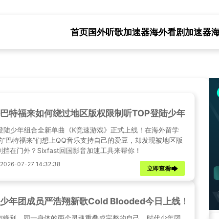
首页
国外听歌加速器
海外看剧加速器
巴特福来如何绕过地区版权限制听TOP登陆少年组合全
P登陆少年组合全新单曲《K竞速游戏》正式上线！在海外留学
的“巴特福来”们想上QQ音乐支持自己的爱豆，却发现被地区版
制挡在门外？Sixfast回国影音加速工具来帮你！
026-07-27 14:32:38
立即查看
少年团成员严浩翔新歌Cold Blooded今日上线！海
与锋利，同一身体的两个灵魂重叠成完整的自己。时代少年团