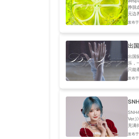
ae
挣脱
元边
夹缝
发布于20
一键
出国
出国
乐，
只能
松使
发布于20
SN
SNH
Ve
充满
烈的
发布于20