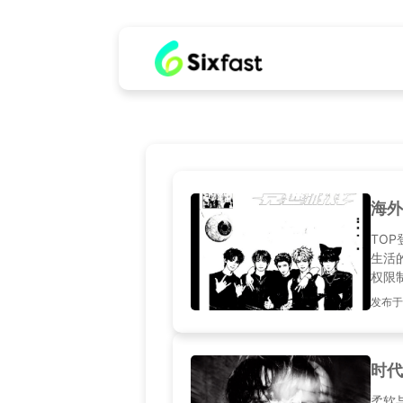
海外
TO
生活
权限
发布于2
时代
柔软