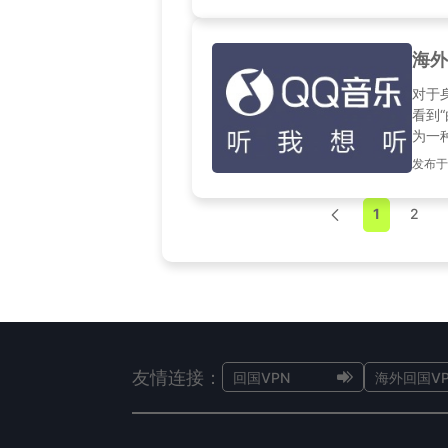
海外
对于
看到
为一
整的
发布于2
外版
工具
1
2
友情连接：
回国VPN
海外回国VP