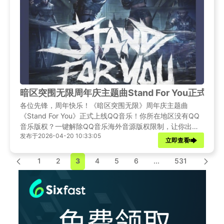
暗区突围无限周年庆主题曲Stand For You正
各位先锋，周年快乐！《暗区突围无限》周年庆主题曲
《Stand For You》正式上线QQ音乐！你所在地区没有QQ
音乐版权？一键解除QQ音乐海外音源版权限制，让你出国
发布于2026-04-20 10:33:05
后歌单不再变灰！
立即查看
1
2
3
4
5
6
...
531