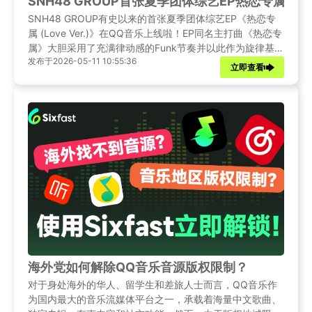
SNH48 GROUP首张夏季团体综艺EP热恋专属 L
SNH48 GROUP有史以来的首张夏季团体综艺EP《热恋专
属 (Love Ver.)》在QQ音乐上线啦！EP同名主打曲《热恋专
属》大胆采用了充满律动感的Funk节奏并以此作为旋律基
发布于2026-05-11 10:55:36
底，为浪漫夏日注入了热烈的雀跃心跳！海外用户听不了
立即查看
QQ音乐新歌？试试这个方法吧~
海外党如何解除QQ音乐音源版权限制？
对于身处海外的华人、留学生和差旅人士而言，QQ音乐作
为国内最大的音乐流媒体平台之一，承载着海量中文歌曲、