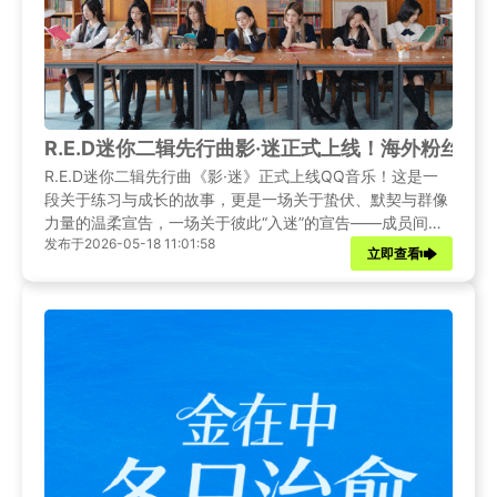
R.E.D迷你二辑先行曲影·迷正式上线！海外粉丝
R.E.D迷你二辑先行曲《影·迷》正式上线QQ音乐！这是一
段关于练习与成长的故事，更是一场关于蛰伏、默契与群像
力量的温柔宣告，一场关于彼此“入迷”的宣告——成员间无
发布于2026-05-18 11:01:58
需言说的默契共鸣，所有沉默、汗水与身体的语言，都只为
立即查看
光影登场这一刻，与你心跳同频。《影·迷》巅峰里程挑战同
步上线，海外粉丝一起来看如何解除QQ音乐IP版权限制，
参与活动赢好礼！