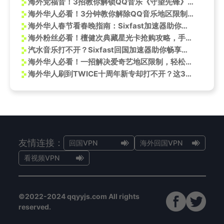
海外党福音！3招教你解锁QQ音乐《守望先锋》新歌，告别地区限制烦恼
海外华人必看！3分钟教你解除QQ音乐地区限制，歌单变灰/无法播放一键解决
海外华人春节看春晚指南：Sixfast加速器助你畅享新春佳节
海外粉丝必看！檀健次典藏星光卡抢购攻略，手慢无！
汽水音乐打不开？Sixfast回国加速器助你畅享音乐盛宴
海外华人必看！一招解决爱奇艺地区限制，轻松追RADWIMPS出道20周年特别专辑
海外华人刷到TWICE十周年新专却打不开？这3招帮你秒解音乐App限制
友情连接：
回国VPN
海外回国VPN
看视频VPN
©2022-2024 qqyyjs.com All rights
reserved.