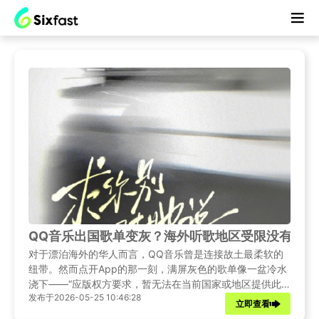
QQ音乐出国歌单变灰？海外听歌地区受限没有音源版权
对于漂泊海外的华人而言，QQ音乐曾是连接故土最柔软的
纽带。然而点开App的那一刻，满屏灰色的歌单像一盆冷水
浇下——“应版权方要求，暂无法在当前国家或地区提供此
发布于2026-05-25 10:46:28
歌曲服务”。偶像的新专辑、深夜循环的民谣、健身时依赖
立即查看
的电音节奏，统统被一道无形的数字高墙隔绝在外。