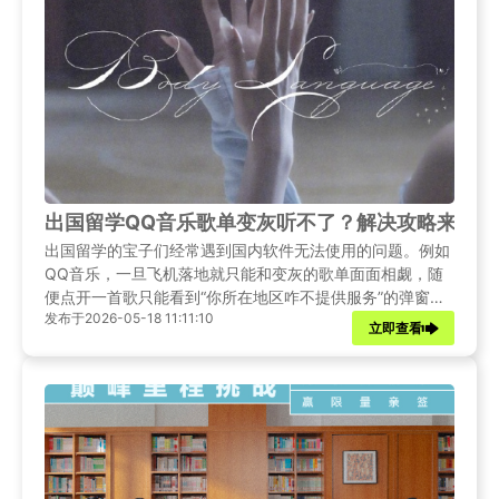
出国留学QQ音乐歌单变灰听不了？解决攻略来袭！
出国留学的宝子们经常遇到国内软件无法使用的问题。例如
QQ音乐，一旦飞机落地就只能和变灰的歌单面面相觑，随
便点开一首歌只能看到“你所在地区咋不提供服务”的弹窗。
发布于2026-05-18 11:11:10
如何才能在海外也轻松使用QQ音乐呢？方法如下！
立即查看