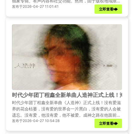
独家专辑、有声内容和社交功能。然而，由于版权地域限
发布于2026-04-27 11:01:41
制，海外用户直接打开QQ音乐时，往往会遭遇“该内容在您
立即查看
所在地区不可用”或歌曲大面积变灰的困境。
时代少年团丁程鑫全新单曲人造神正式上线！海外
时代少年团丁程鑫全新单曲《人造神》正式上线！没有爱滋
养的花会枯萎，没有爱的世界会一片黑白，没有爱的人会被
遗忘。没有爱，他没有爱，他不被爱。成神之路在他面前铺
发布于2026-04-27 10:54:28
开，只需踏着血淋淋的心向上，就可以永远无所畏惧。他赤
立即查看
脚踩碎这条路，再次陷入爱的漩涡。原来，渴望被爱是人最
大的错觉，是人最大的痛觉，也是人本身。