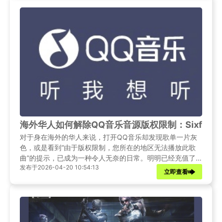
海外华人如何解除QQ音乐音源版权限制：Sixfas
对于身在海外的华人来说，打开QQ音乐却发现歌单一片灰
色，或是看到“由于版权限制，您所在的地区无法播放此歌
曲”的提示，已成为一种令人无奈的日常。明明已经充值了
发布于2026-04-20 10:54:13
绿钻会员，却无法享受完整的曲库服务，这种体验确实让人
立即查看
沮丧。本文将深入剖析QQ音乐海外版权限制的形成机制，
并详细介绍如何通过Sixfast回国影音加速工具等专业方案，
帮助海外华人重新找回耳机里的家乡旋律。