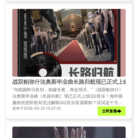
战双帕弥什法奥斯毕业曲长路归航现已正式上线！
“与校园昨日告别，刺破长夜，奔赴明天。”《战双帕弥什》
法奥斯毕业曲《长路归航》现已正式上线QQ音乐！海外国
服粉丝想听歌却无法解除QQ音乐音源限制？试试这个方
发布于2026-05-25 10:27:35
法！
立即查看