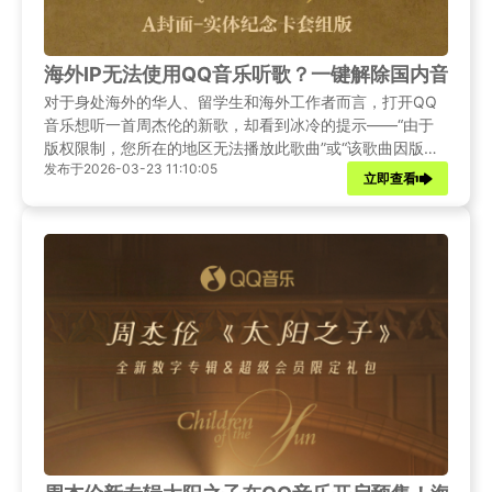
海外IP无法使用QQ音乐听歌？一键解除国内音乐
对于身处海外的华人、留学生和海外工作者而言，打开QQ
音乐想听一首周杰伦的新歌，却看到冰冷的提示——“由于
版权限制，您所在的地区无法播放此歌曲”或“该歌曲因版权
发布于2026-03-23 11:10:05
限制无法播放”，已成为一种令人沮丧的日常体验。明明在
立即查看
国内充值了绿钻会员，收藏的歌单却在出国后灰了一大片；
想追国内综艺的原声带，却发现热门榜单上的歌曲几乎都无
法点击播放。