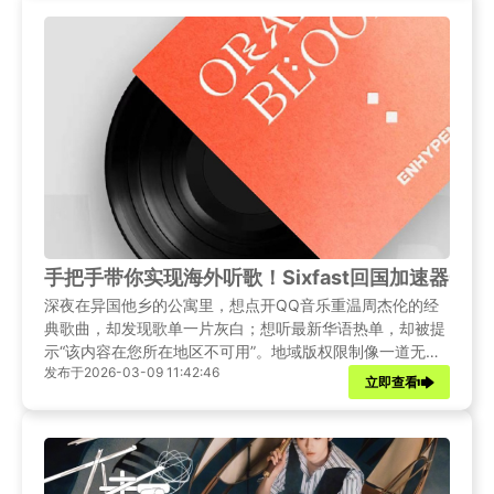
音源版权”的提示，这该怎么办？
手把手带你实现海外听歌！Sixfast回国加速器一
深夜在异国他乡的公寓里，想点开QQ音乐重温周杰伦的经
典歌曲，却发现歌单一片灰白；想听最新华语热单，却被提
示“该内容在您所在地区不可用”。地域版权限制像一道无形
发布于2026-03-09 11:42:46
的墙，将我们与熟悉的旋律隔绝开来。那么，如何打破这道
立即查看
屏障？Sixfast回国加速器正是开启这扇音乐自由之门的钥
匙。