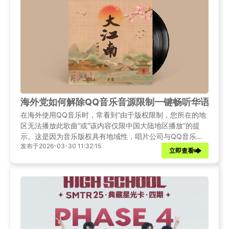
各位粉丝介绍一款超好用的回国加速神器，助力海外粉丝解
除受限，畅听华语新歌！
海外党如何解除QQ音乐音源限制一键畅听华语新歌
在海外使用QQ音乐时，常看到“由于版权限制，您所在的地
区无法播放此歌曲”或“该内容仅限中国大陆地区播放”的提
示。这是因为音乐版权具有地域性，唱片公司与QQ音乐签
发布于2026-03-30 11:32:15
订的授权协议通常仅限中国大陆地区使用。平台通过检测用
立即查看
户的IP地址识别地理位置，一旦识别为海外IP就会自动屏蔽
相关歌曲。