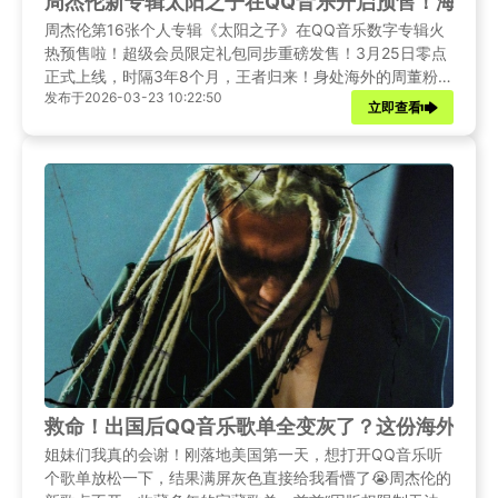
周杰伦新专辑太阳之子在QQ音乐开启预售！海外粉
周杰伦第16张个人专辑《太阳之子》在QQ音乐数字专辑火
热预售啦！超级会员限定礼包同步重磅发售！3月25日零点
正式上线，时隔3年8个月，王者归来！身处海外的周董粉丝
发布于2026-03-23 10:22:50
如何解除QQ音乐地区版权限制，先人一步支持周董？
立即查看
救命！出国后QQ音乐歌单全变灰了？这份海外党回
姐妹们我真的会谢！刚落地美国第一天，想打开QQ音乐听
个歌单放松一下，结果满屏灰色直接给我看懵了😭周杰伦的