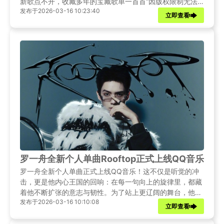
新歌点不开，收藏多年的宝藏歌单一首首“因版权限制无法
发布于2026-03-16 10:23:40
播放”，连我充的年费会员都变成了摆设！这种感觉就像饿
立即查看
着肚子看美食直播，看得见吃不着，谁懂啊！
罗一舟全新个人单曲Rooftop正式上线QQ音乐
罗一舟全新个人单曲正式上线QQ音乐！这不仅是听觉的冲
击，更是他内心王国的回响：在每一句向上的旋律里，都藏
着他不断扩张的意志与韧性。为了站上更辽阔的舞台，他愿
发布于2026-03-16 10:10:08
意创造一个没有退路的世界 ，一直攀登直到在高空中找到最
立即查看
终的归宿 。愿目之所及，皆是辽阔；期待在Rooftop与你们
巅峰相见！海外粉丝想访问QQ音乐却收到“你所在地区没有