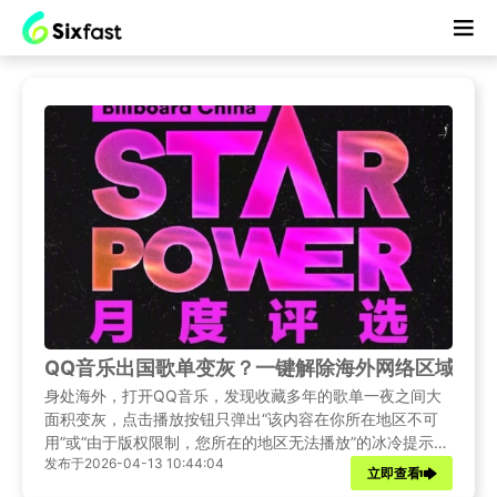
QQ音乐出国歌单变灰？一键解除海外网络区域限制
身处海外，打开QQ音乐，发现收藏多年的歌单一夜之间大
面积变灰，点击播放按钮只弹出“该内容在你所在地区不可
用”或“由于版权限制，您所在的地区无法播放”的冰冷提示。
发布于2026-04-13 10:44:04
本文将详细分析此现象背后的原因，并为遇到该问题的小伙
立即查看
伴带来解决方法。