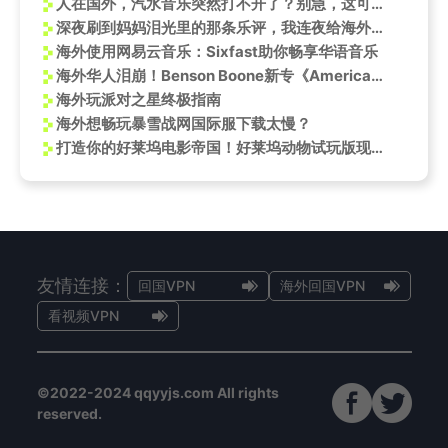
人在国外，汽水音乐突然打不开了？别急，这可能是你的网络在“闹脾气”
深夜刷到妈妈泪光里的那条乐评，我连夜给海外闺蜜打了个越洋电话
海外使用网易云音乐：Sixfast助你畅享华语音乐
海外华人泪崩！Benson Boone新专《American Heart》竟因地区限制听不了？手把手教你破解
海外玩派对之星终极指南
海外想畅玩暴雪战网国际服下载太慢？
打造你的好莱坞电影帝国！好莱坞动物试玩版现已上线Steam
友情连接：
回国VPN
海外回国VPN
看视频VPN
©2022-2024 qqyyjs.com All rights
reserved.