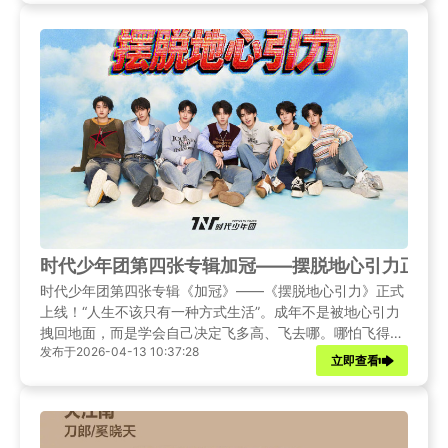
时代少年团第四张专辑加冠——摆脱地心引力正式
时代少年团第四张专辑《加冠》——《摆脱地心引力》正式
上线！“人生不该只有一种方式生活”。成年不是被地心引力
拽回地面，而是学会自己决定飞多高、飞去哪。哪怕飞得乱
发布于2026-04-13 10:37:28
七八糟，那也是我的航线。所以，如果你受够了“指手画
立即查看
脚”，也想“跟循规蹈矩唱反调”，那就来和我们享受一次胡闹
却也浪漫的旅程吧！一起摆脱地心引力，向太空出逃！身处
海外的爆米花们可能会遇到地区版权限制，打开QQ音乐发
现自己歌单变灰，无法第一时间收听爱豆的新歌。小编将为