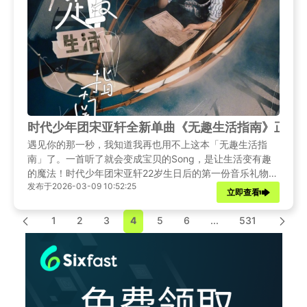
时代少年团宋亚轩全新单曲《无趣生活指南》正式
遇见你的那一秒，我知道我再也用不上这本「无趣生活指
南」了。一首听了就会变成宝贝的Song，是让生活变有趣
的魔法！时代少年团宋亚轩22岁生日后的第一份音乐礼物
发布于2026-03-09 10:52:25
——全新单曲《无趣生活指南》正式上线QQ音乐！在俄罗
立即查看
斯留学工作的小海螺也想第一时间支持宋亚轩的生日单曲，
却遭遇了音源版权限制。如何才能站国外也能刷QQ音乐榜
1
2
3
4
5
6
...
531
单呢？解决方法在这里！