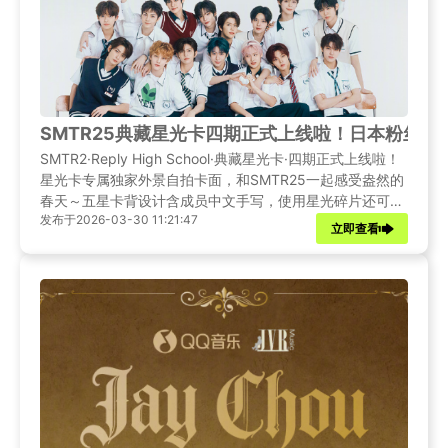
SMTR25典藏星光卡四期正式上线啦！日本粉丝如
SMTR2·Reply High School·典藏星光卡·四期正式上线啦！
星光卡专属独家外景自拍卡面，和SMTR25一起感受盎然的
春天～五星卡背设计含成员中文手写，使用星光碎片还可兑
发布于2026-03-30 11:21:47
换【碎卡限定·单人拍立得】，定格青春的珍贵瞬间！身处日
立即查看
本的粉丝想访问QQ音乐却发现自己所在地区没有打不开
APP？试试这一招！